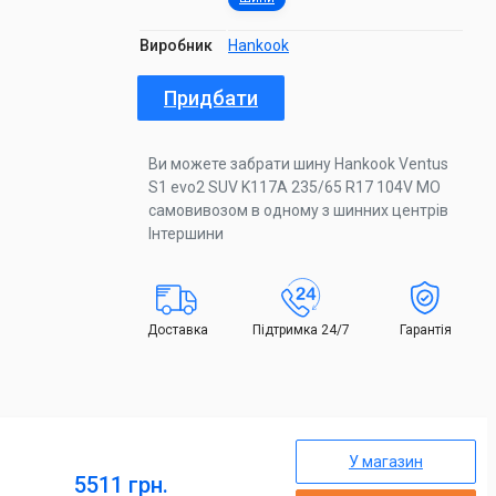
Виробник
Hankook
Придбати
Ви можете забрати шину Hankook Ventus
S1 evo2 SUV K117A 235/65 R17 104V MO
самовивозом в одному з шинних центрів
Інтершини
Доставка
Підтримка 24/7
Гарантія
У магазин
5511 грн.