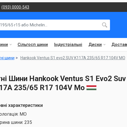
(093) 0000-543
шини
Сільгосп шини
Індустріальні
Диски
Достав
тні шини
Hankook Ventus S1 evo2 SUV K117A 235/65 R17 104V MO
тні Шини Hankook Ventus S1 Evo2 Suv
17A 235/65 R17 104V Mo
вні характеристики
ологація:
MO
рина шини:
235