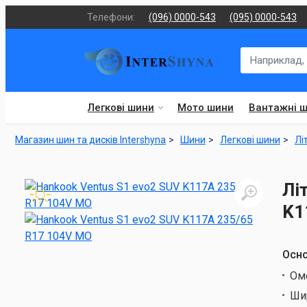
Телефони:
(096) 0000-543
(095) 0000-543
Легкові шини
Мото шини
Вантажні 
Магазин шин та дисків Intershyna
Шини
Легкові шини
Лі
Лі
K1
Осно
Ом
Ши