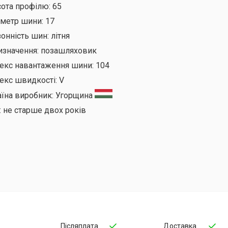
сота профілю:
65
аметр шини:
17
онність шин:
літня
изначення:
позашляховик
декс навантаження шини:
104
екс швидкості:
V
аїна виробник:
Угорщина
:
не старше двох років
Післяплата
Доставка