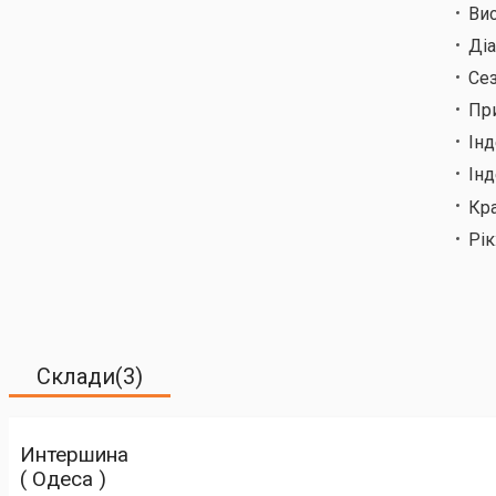
Ви
Ді
Сез
Пр
Ін
Інд
Кр
Рік
Склади(3)
Интершина
( Одеса )