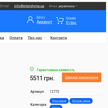
Email:
info@intershyna.ua
Мова:
українська
Вхід у
Кошик
Аккаунт
0 грн.
ка
Оплата
Про нас
Контакти
Гарантована наявність
5511 грн.
Швидке замовлення
Артикул
12772
Літні шини
Легкові шини
Категорія
Шини