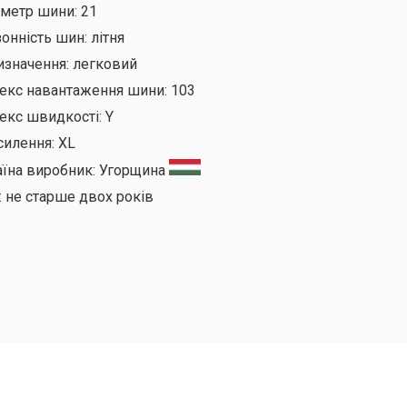
аметр шини:
21
онність шин:
літня
изначення:
легковий
декс навантаження шини:
103
екс швидкості:
Y
силення:
XL
аїна виробник:
Угорщина
:
не старше двох років