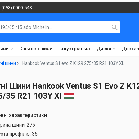
(093) 0000-543
шини
Сільгосп шини
Індустріальні
Диски
Достав
тні шини
Hankook Ventus S1 evo Z K129 275/35 R21 103Y XL
тні Шини Hankook Ventus S1 Evo Z K1
5/35 R21 103Y Xl
вні характеристики
рина шини:
275
сота профілю:
35