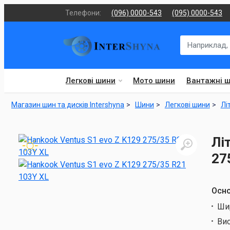
Телефони:
(096) 0000-543
(095) 0000-543
Легкові шини
Мото шини
Вантажні 
Магазин шин та дисків Intershyna
Шини
Легкові шини
Лі
Лі
27
Осно
Ши
Ви