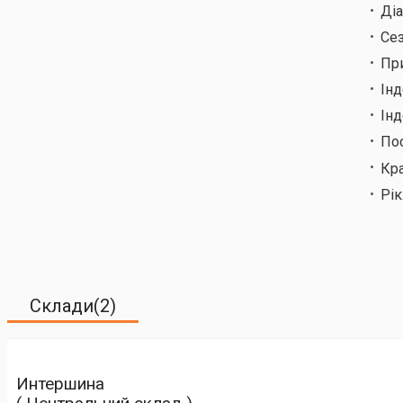
Ді
Сез
Пр
Ін
Інд
По
Кр
Рік
Склади(2)
Интершина