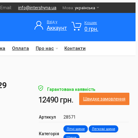
Email:
info@intershyna.ua
Мова:
українська
Вхід у
Кошик
Аккаунт
0 грн.
ка
Оплата
Про нас
Контакти
29
Гарантована наявність
12490 грн.
Швидке замовлення
Артикул
28571
Літні шини
Легкові шини
Категорія
Шини