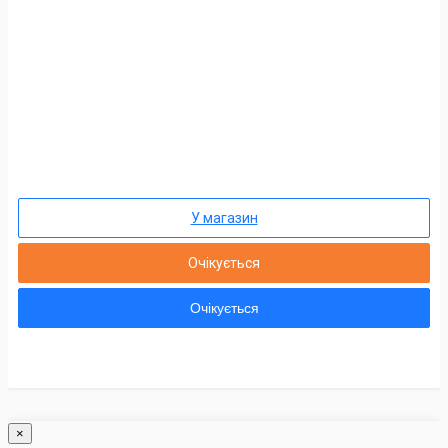
У магазин
Очікується
Очікується
×