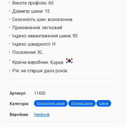
Висота профілю:
65
Діаметр шини:
15
Сезонність шин:
всесезонна
Призначення:
легковий
Індекс навантаження шини:
95
Індекс швидкості:
H
Посилення:
XL
Країна виробник:
Корея
Рік:
не старше двох років
Артикул
11420
Категорія
Всесезонні шини
Легкові шини
Шини
Виробник
Hankook