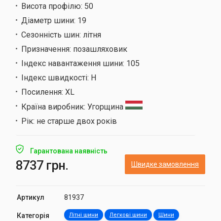
Висота профілю:
50
Діаметр шини:
19
Сезонність шин:
літня
Призначення:
позашляховик
Індекс навантаження шини:
105
Індекс швидкості:
H
Посилення:
XL
Країна виробник:
Угорщина
Рік:
не старше двох років
Гарантована наявність
8737 грн.
Швидке замовлення
Артикул
81937
Категорія
Літні шини
Легкові шини
Шини