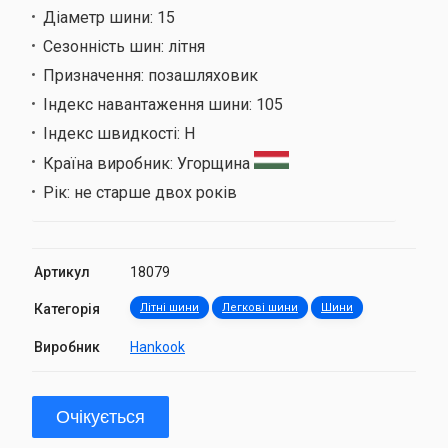
Діаметр шини:
15
Сезонність шин:
літня
Призначення:
позашляховик
Індекс навантаження шини:
105
Індекс швидкості:
H
Країна виробник:
Угорщина
Рік:
не старше двох років
Артикул
18079
Категорія
Літні шини
Легкові шини
Шини
Виробник
Hankook
Очікується