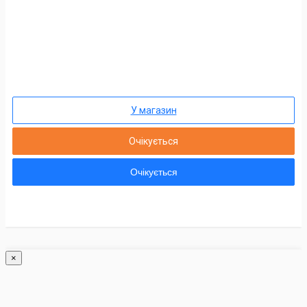
У магазин
Очікується
Очікується
×