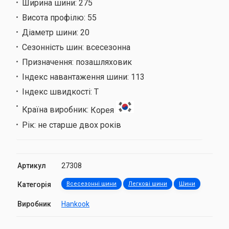
Ширина шини:
275
Висота профілю:
55
Діаметр шини:
20
Сезонність шин:
всесезонна
Призначення:
позашляховик
Індекс навантаження шини:
113
Індекс швидкості:
T
Країна виробник:
Корея
Рік:
не старше двох років
Артикул
27308
Категорія
Всесезонні шини
Легкові шини
Шини
Виробник
Hankook