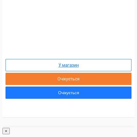
У магазин
Очікується
Очікується
×