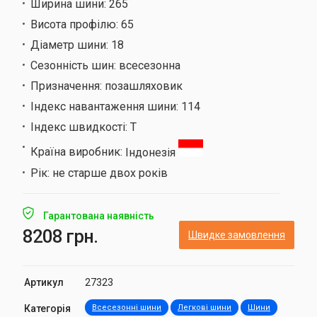
Ширина шини:
265
Висота профілю:
65
Діаметр шини:
18
Сезонність шин:
всесезонна
Призначення:
позашляховик
Індекс навантаження шини:
114
Індекс швидкості:
T
Країна виробник:
Індонезія
Рік:
не старше двох років
Гарантована наявність
8208 грн.
Швидке замовлення
Артикул
27323
Категорія
Всесезонні шини
Легкові шини
Шини