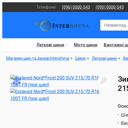
Телефони:
(096) 0000-543
(095) 0000-543
Легкові шини
Мото шини
Вантажні 
Магазин шин та дисків Intershyna
Шини
Легкові шини
Зи
Зи
21
Осно
Ши
Ви