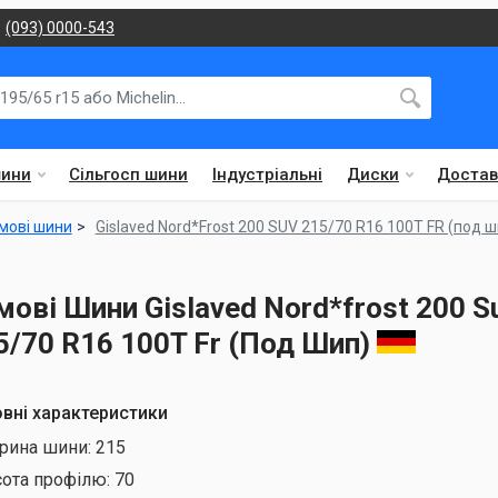
(093) 0000-543
шини
Сільгосп шини
Індустріальні
Диски
Достав
мові шини
Gislaved Nord*Frost 200 SUV 215/70 R16 100T FR (под ш
мові Шини Gislaved Nord*frost 200 S
5/70 R16 100T Fr (Под Шип)
вні характеристики
рина шини:
215
сота профілю:
70