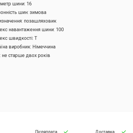
аметр шини:
16
онність шин:
зимова
изначення:
позашляховик
декс навантаження шини:
100
екс швидкості:
T
аїна виробник:
Німеччина
:
не старше двох років
Післяплата
Доставка