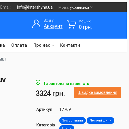
Email:
info@intershyna.ua
Мова:
українська
Вхід у
Кошик
Аккаунт
0 грн.
ка
Оплата
Про нас
Контакти
ип)
uv
Гарантована наявність
3324 грн.
Швидке замовлення
Артикул
17769
Зимові шини
Легкові шини
Категорія
Шини