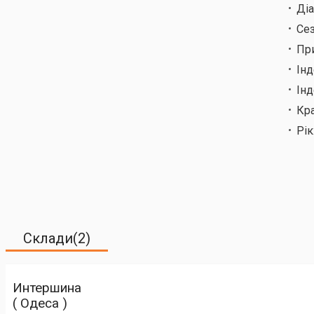
Ді
Сез
Пр
Ін
Інд
Кр
Рік
Склади(2)
Интершина
( Одеса )