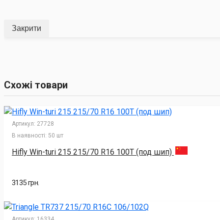
Закрити
Схожі товари
Артикул:
27728
В наявності:
50 шт
Hifly Win-turi 215 215/70 R16 100T (под шип)
3135 грн.
Артикул:
16334