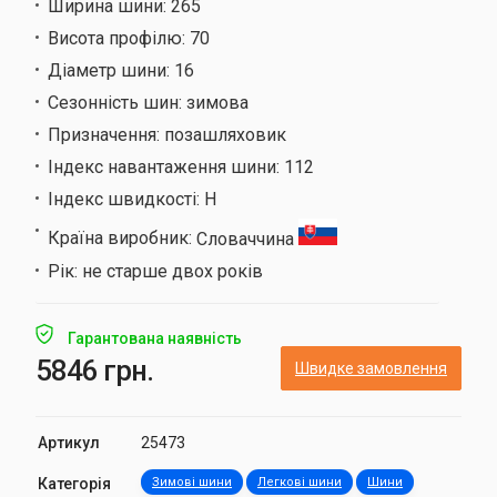
Ширина шини:
265
Висота профілю:
70
Діаметр шини:
16
Сезонність шин:
зимова
Призначення:
позашляховик
Індекс навантаження шини:
112
Індекс швидкості:
H
Країна виробник:
Словаччина
Рік:
не старше двох років
Гарантована наявність
5846 грн.
Швидке замовлення
Артикул
25473
Категорія
Зимові шини
Легкові шини
Шини