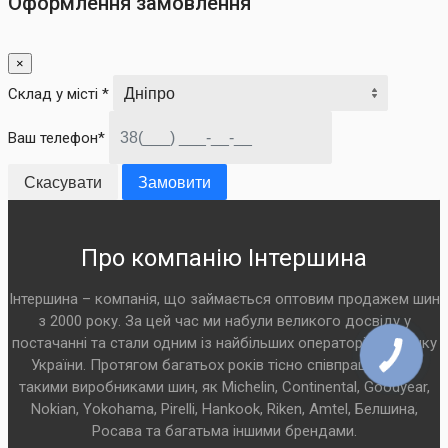
Оформлення замовлення
×
Склад у місті *
Ваш телефон*
Скасувати
Замовити
Про компанію Інтершина
Інтершина – компанія, що займається оптовим продажем шин
з 2000 року. За цей час ми набули великого досвіду у
постачанні та стали одним із найбільших операторів на ринку
України. Протягом багатьох років тісно співпрацюємо з
такими виробниками шин, як Michelin, Continental, Goodyear,
Nokian, Yokohama, Pirelli, Hankook, Riken, Amtel, Белшина,
Росава та багатьма іншими брендами.