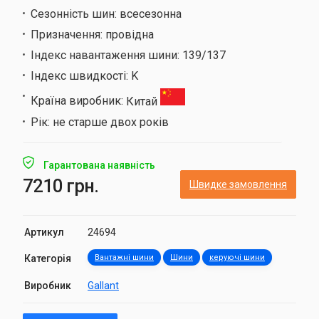
Сезонність шин:
всесезонна
Призначення:
провідна
Індекс навантаження шини:
139/137
Індекс швидкості:
K
Країна виробник:
Китай
Рік:
не старше двох років
Гарантована наявність
7210 грн.
Швидке замовлення
Артикул
24694
Категорія
Вантажні шини
Шини
керуючі шини
Виробник
Gallant