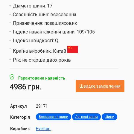
Діаметр шини:
17
Сезонність шин:
всесезонна
Призначення:
позашляховик
Індекс навантаження шини:
109/105
Індекс швидкості:
Q
Країна виробник:
Китай
Рік:
не старше двох років
Гарантована наявність
4986 грн.
Швидке замовлення
Артикул
29171
Категорія
Всесезонні шини
Легкові шини
Шини
Виробник
Everton