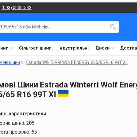
(093) 0000-543
шини
Сільгосп шини
Індустріальні
Диски
Достав
мові шини
Estrada WINTERRI WOLF ENERGY 205/65 R16 99T XL
мові Шини Estrada Winterri Wolf Ener
5/65 R16 99T Xl
вні характеристики
рина шини:
205
сота профілю:
65