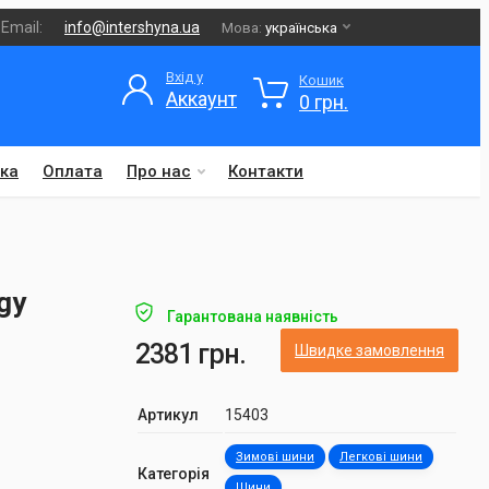
Email:
info@intershyna.ua
Мова:
українська
Вхід у
Кошик
Аккаунт
0 грн.
ка
Оплата
Про нас
Контакти
gy
Гарантована наявність
2381 грн.
Швидке замовлення
Артикул
15403
Зимові шини
Легкові шини
Категорія
Шини