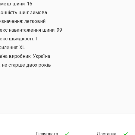
аметр шини:
16
онність шин:
зимова
изначення:
легковий
декс навантаження шини:
99
екс швидкості:
T
силення:
XL
аїна виробник:
Україна
:
не старше двох років
Післяплата
Доставка