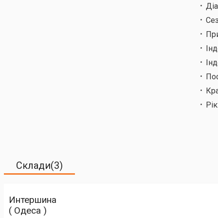
Ді
Сез
Пр
Ін
Інд
По
Кр
Рік
Склади(3)
Интершина
( Одеса )