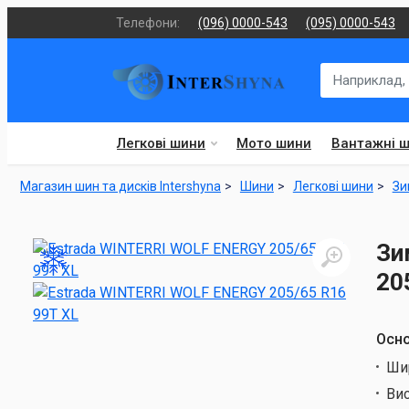
Телефони:
(096) 0000-543
(095) 0000-543
Легкові шини
Мото шини
Вантажні 
Магазин шин та дисків Intershyna
Шини
Легкові шини
Зи
Зи
20
Осно
Ши
Ви