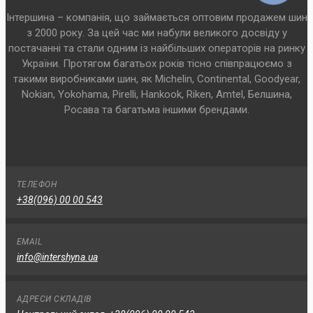
Інтершина – компанія, що займається оптовим продажем шин
з 2000 року. За цей час ми набули великого досвіду у
постачанні та стали одним із найбільших операторів на ринку
України. Протягом багатьох років тісно співпрацюємо з
такими виробниками шин, як Michelin, Continental, Goodyear,
Nokian, Yokohama, Pirelli, Hankook, Riken, Amtel, Белшина,
Росава та багатьма іншими брендами.
ТЕЛЕФОН
+38(096) 00 00 543
EMAIL
info@intershyna.ua
АДРЕСИ СКЛАДІВ