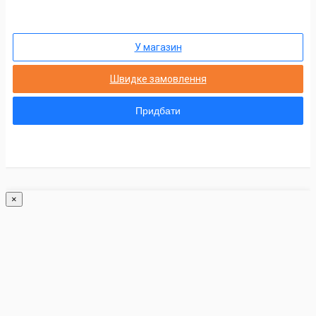
У магазин
Швидке замовлення
Придбати
×