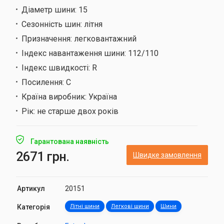
Діаметр шини:
15
Сезонність шин:
літня
Призначення:
легковантажний
Індекс навантаження шини:
112/110
Індекс швидкості:
R
Посилення:
C
Країна виробник:
Україна
Рік:
не старше двох років
Гарантована наявність
2671 грн.
Швидке замовлення
Артикул
20151
Категорія
Літні шини
Легкові шини
Шини