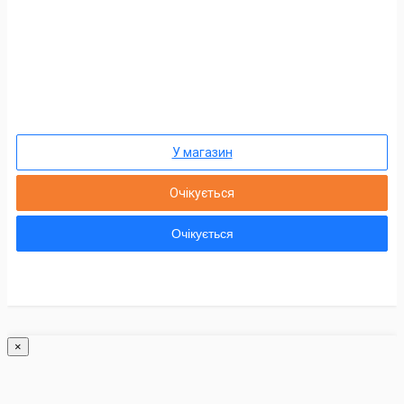
У магазин
Очікується
Очікується
×