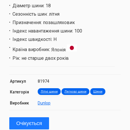
Діаметр шини:
18
Сезонність шин:
літня
Призначення:
позашляховик
Індекс навантаження шини:
100
Індекс швидкості:
H
Країна виробник:
Японія
Рік:
не старше двох років
Артикул
81974
Категорія
Літні шини
Легкові шини
Шини
Виробник
Dunlop
Очікується