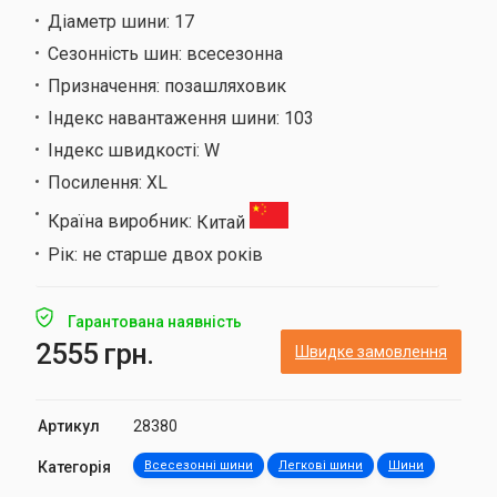
Діаметр шини:
17
Сезонність шин:
всесезонна
Призначення:
позашляховик
Індекс навантаження шини:
103
Індекс швидкості:
W
Посилення:
XL
Країна виробник:
Китай
Рік:
не старше двох років
Гарантована наявність
2555 грн.
Швидке замовлення
Артикул
28380
Категорія
Всесезонні шини
Легкові шини
Шини