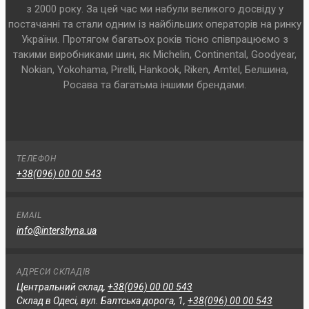
з 2000 року. За цей час ми набули великого досвіду у
постачанні та стали одним із найбільших операторів на ринку
України. Протягом багатьох років тісно співпрацюємо з
такими виробниками шин, як Michelin, Continental, Goodyear,
Nokian, Yokohama, Pirelli, Hankook, Riken, Amtel, Белшина,
Росава та багатьма іншими брендами.
ТЕЛЕФОН
+38(096) 00 00 543
EMAIL
info@intershyna.ua
АДРЕСИ СКЛАДІВ
Центральний склад,
+38(096) 00 00 543
Склад в Одесі, вул. Балтська дорога, 1,
+38(096) 00 00 543