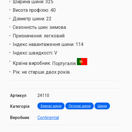
Ширина шини:
325
Висота профілю:
40
Діаметр шини:
22
Сезонність шин:
зимова
Призначення:
легковий
Індекс навантаження шини:
114
Індекс швидкості:
V
Країна виробник:
Португалія
Рік:
не старше двох років
Артикул
24110
Категорія
Зимові шини
Легкові шини
Шини
Виробник
Continental