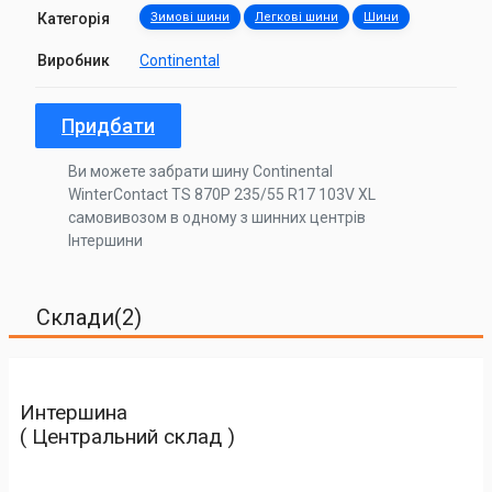
Категорія
Зимові шини
Легкові шини
Шини
Виробник
Continental
Придбати
Ви можете забрати шину Continental
WinterContact TS 870P 235/55 R17 103V XL
самовивозом в одному з шинних центрів
Інтершини
Склади(2)
Интершина
( Центральний склад )