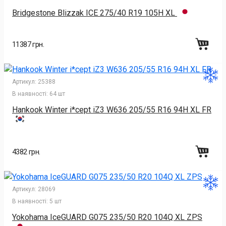
Bridgestone Blizzak ICE 275/40 R19 105H XL
11387 грн.
Артикул:
25388
В наявності:
64 шт
Hankook Winter i*cept iZ3 W636 205/55 R16 94H XL FR
4382 грн.
Артикул:
28069
В наявності:
5 шт
Yokohama IceGUARD G075 235/50 R20 104Q XL ZPS