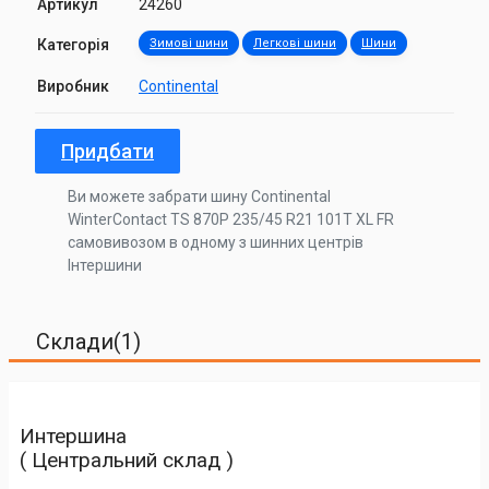
Артикул
24260
Категорія
Зимові шини
Легкові шини
Шини
Виробник
Continental
Придбати
Ви можете забрати шину Continental
WinterContact TS 870P 235/45 R21 101T XL FR
самовивозом в одному з шинних центрів
Інтершини
Склади(1)
Интершина
( Центральний склад )