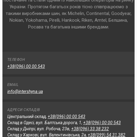
постачанні та стали одним із найбільших операторів на ринку
України. Протягом багатьох років тісно співпрацюємо з
такими виробниками шин, як Michelin, Continental, Goodyear,
Nokian, Yokohama, Pirelli, Hankook, Riken, Amtel, Белшина,
Росава та багатьма іншими брендами.
ТЕЛЕФОН
+38(096) 00 00 543
EMAIL
info@intershyna.ua
АДРЕСИ СКЛАДІВ
Центральний склад,
+38(096) 00 00 543
Склад в Одесі, вул. Балтська дорога, 1,
+38(096) 00 00 543
Склад у Дніпрі, вул. Робоча, 23в,
+38(096) 33 38 232
Склад у Харкові, вул. Валентинівська, 2а,
+38(099) 54 31 382