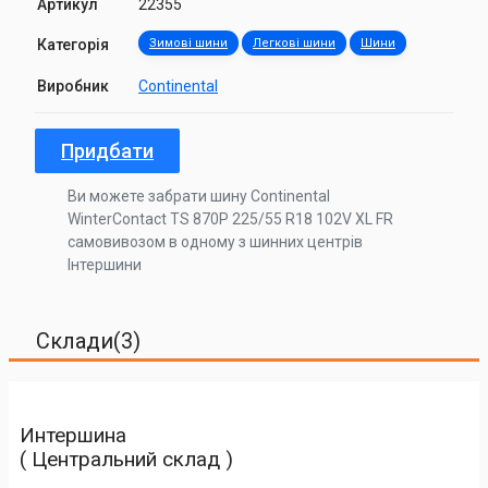
Артикул
22355
Категорія
Зимові шини
Легкові шини
Шини
Виробник
Continental
Придбати
Ви можете забрати шину Continental
WinterContact TS 870P 225/55 R18 102V XL FR
самовивозом в одному з шинних центрів
Інтершини
Склади(3)
Интершина
( Центральний склад )