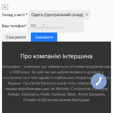
×
Склад у місті *
Ваш телефон*
Скасувати
Замовити
Про компанію Інтершина
Інтершина – компанія, що займається оптовим продажем шин
з 2000 року. За цей час ми набули великого досвіду у
постачанні та стали одним із найбільших операторів на ринку
України. Протягом багатьох років тісно співпрацюємо з
такими виробниками шин, як Michelin, Continental, Goodyear,
Nokian, Yokohama, Pirelli, Hankook, Riken, Amtel, Белшина,
Росава та багатьма іншими брендами.