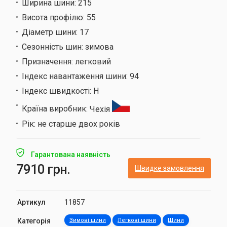
Ширина шини:
215
Висота профілю:
55
Діаметр шини:
17
Сезонність шин:
зимова
Призначення:
легковий
Індекс навантаження шини:
94
Індекс швидкості:
H
Країна виробник:
Чехія
Рік:
не старше двох років
Гарантована наявність
7910 грн.
Швидке замовлення
Артикул
11857
Категорія
Зимові шини
Легкові шини
Шини