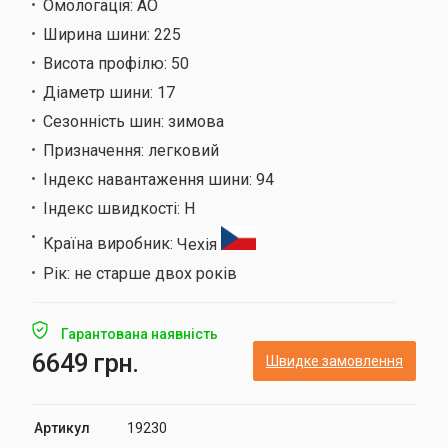
Омологація:
AO
Ширина шини:
225
Висота профілю:
50
Діаметр шини:
17
Сезонність шин:
зимова
Призначення:
легковий
Індекс навантаження шини:
94
Індекс швидкості:
H
Країна виробник:
Чехія
Рік:
не старше двох років
Гарантована наявність
6649 грн.
Швидке замовлення
Артикул
19230