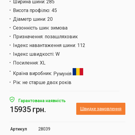
Ширина шини:
285
Висота профілю:
45
Діаметр шини:
20
Сезонність шин:
зимова
Призначення:
позашляховик
Індекс навантаження шини:
112
Індекс швидкості:
W
Посилення:
XL
Країна виробник:
Румунія
Рік:
не старше двох років
Гарантована наявність
15935 грн.
Швидке замовлення
Артикул
28039