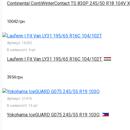
Continental ContiWinterContact TS 830P 245/50 R18 104V
10042 грн.
Артикул:
16392
В наявності:
4 шт
Laufenn I Fit Van LY31 195/65 R16C 104/102T
3954 грн.
Артикул:
21976
В наявності:
15 шт
Yokohama IceGUARD G075 245/55 R19 103Q