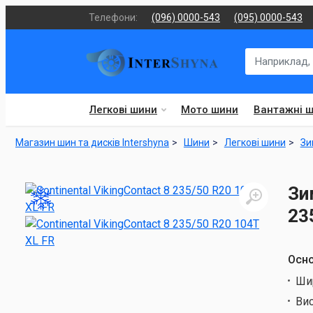
Телефони:
(096) 0000-543
(095) 0000-543
Легкові шини
Мото шини
Вантажні 
Магазин шин та дисків Intershyna
Шини
Легкові шини
Зи
Зи
23
Осно
Ши
Ви