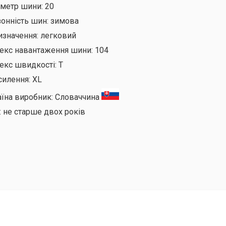
аметр шини:
20
онність шин:
зимова
изначення:
легковий
декс навантаження шини:
104
екс швидкості:
T
силення:
XL
аїна виробник:
Словаччина
:
не старше двох років