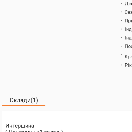
Ді
Сез
Пр
Ін
Інд
По
Кр
Рік
Склади(1)
Интершина