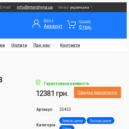
Email:
info@intershyna.ua
Мова:
українська
Вхід у
Кошик
Аккаунт
0 грн.
ка
Оплата
Про нас
Контакти
8
Гарантована наявність
12381 грн.
Швидке замовлення
Артикул
25453
Зимові шини
Легкові шини
Категорія
Шини