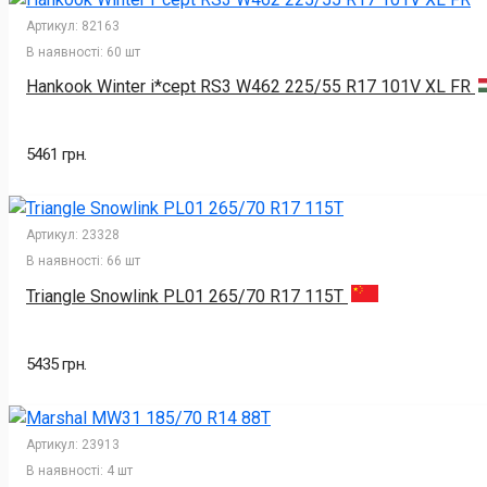
Артикул:
82163
В наявності:
60 шт
Hankook Winter i*cept RS3 W462 225/55 R17 101V XL FR
5461 грн.
Артикул:
23328
В наявності:
66 шт
Triangle Snowlink PL01 265/70 R17 115T
5435 грн.
Артикул:
23913
В наявності:
4 шт