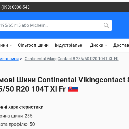
(093) 0000-543
шини
Сільгосп шини
Індустріальні
Диски
Достав
мові шини
Continental VikingContact 8 235/50 R20 104T XL FR
мові Шини Continental Vikingcontact 
5/50 R20 104T Xl Fr
вні характеристики
рина шини:
235
сота профілю:
50