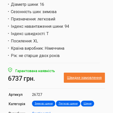
Діаметр шини:
16
Сезонність шин:
зимова
Призначення:
легковий
Індекс навантаження шини:
94
Індекс швидкості:
T
Посилення:
XL
Країна виробник:
Німеччина
Рік:
не старше двох років
Гарантована наявність
6737 грн.
Швидке замовлення
Артикул
26727
Категорія
Зимові шини
Легкові шини
Шини