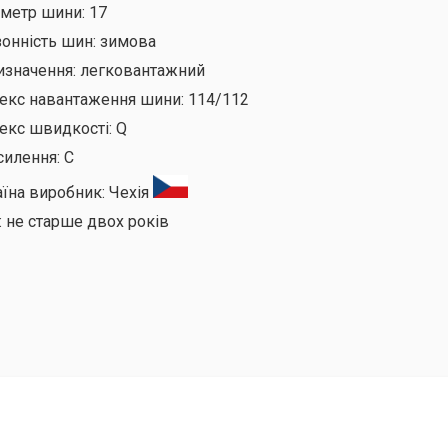
аметр шини:
17
онність шин:
зимова
изначення:
легковантажний
декс навантаження шини:
114/112
екс швидкості:
Q
силення:
C
аїна виробник:
Чехія
:
не старше двох років