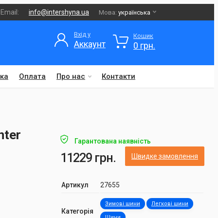
Email:
info@intershyna.ua
Мова:
українська
Вхід у
Кошик
Аккаунт
0 грн.
ка
Оплата
Про нас
Контакти
nter
Гарантована наявність
11229 грн.
Швидке замовлення
Артикул
27655
Зимові шини
Легкові шини
Категорія
Шини