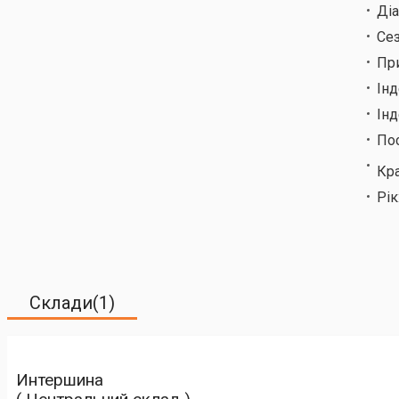
Ді
Сез
Пр
Ін
Інд
По
Кр
Рік
Склади(1)
Интершина