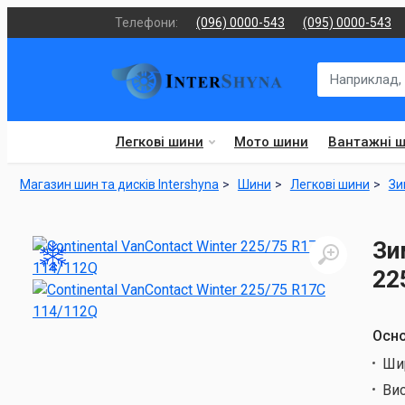
Телефони:
(096) 0000-543
(095) 0000-543
Легкові шини
Мото шини
Вантажні 
Магазин шин та дисків Intershyna
Шини
Легкові шини
Зи
Зи
22
Осно
Ши
Ви