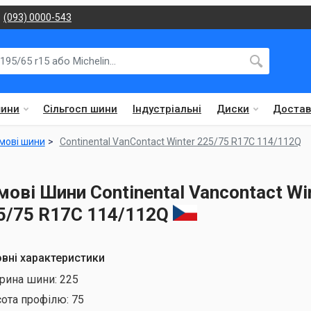
(093) 0000-543
шини
Сільгосп шини
Індустріальні
Диски
Достав
мові шини
Continental VanContact Winter 225/75 R17C 114/112Q
мові Шини Continental Vancontact Wi
5/75 R17C 114/112Q
вні характеристики
рина шини:
225
сота профілю:
75