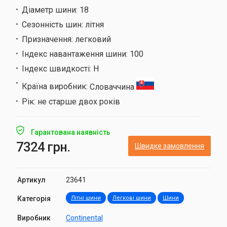
Діаметр шини:
18
Сезонність шин:
літня
Призначення:
легковий
Індекс навантаження шини:
100
Індекс швидкості:
H
Країна виробник:
Словаччина
Рік:
не старше двох років
Гарантована наявність
7324 грн.
Швидке замовлення
Артикул
23641
Категорія
Літні шини
Легкові шини
Шини
Виробник
Continental