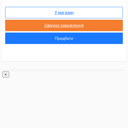
У магазин
Швидке замовлення
Придбати
×