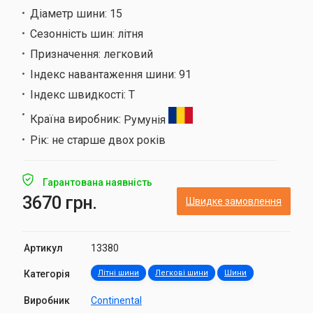
Діаметр шини:
15
Сезонність шин:
літня
Призначення:
легковий
Індекс навантаження шини:
91
Індекс швидкості:
T
Країна виробник:
Румунія
Рік:
не старше двох років
Гарантована наявність
3670 грн.
Швидке замовлення
Артикул
13380
Категорія
Літні шини
Легкові шини
Шини
Виробник
Continental