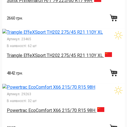
Sonix Primemarch H/T 79 225/60 R17 99H
2660 грн.
Артикул:
23465
В наявності:
62 шт
Triangle EffeXSport TH202 275/45 R21 110Y XL
4842 грн.
Артикул:
29263
В наявності:
32 шт
Powertrac EcoComfort X66 215/70 R15 98H