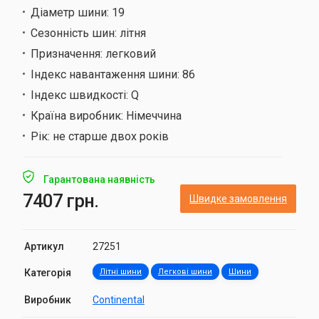
Діаметр шини:
19
Сезонність шин:
літня
Призначення:
легковий
Індекс навантаження шини:
86
Індекс швидкості:
Q
Країна виробник:
Німеччина
Рік:
не старше двох років
Гарантована наявність
7407 грн.
Швидке замовлення
Артикул
27251
Категорія
Літні шини
Легкові шини
Шини
Виробник
Continental