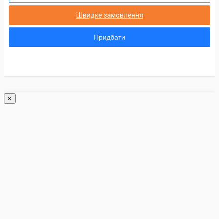
Швидке замовлення
Придбати
×