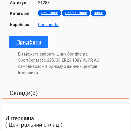
Артикул
21288
Категорія
Літні шини
Легкові шини
Шини
Виробник
Continental
Придбати
Ви можете забрати шину Continental
SportContact 6 295/35 ZR23 108Y XL FR AO
самовивозом в одному з шинних центрів
Інтершини
Склади(3)
Интершина
( Центральний склад )