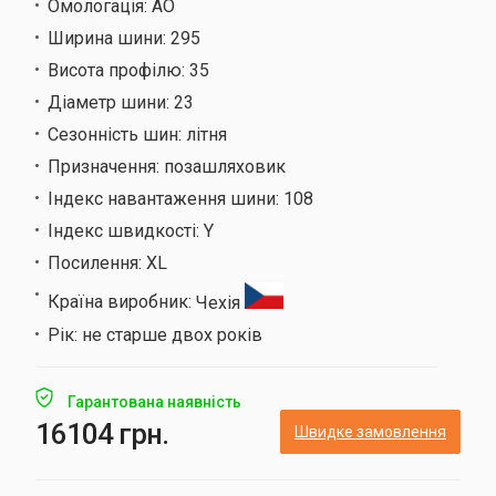
Омологація:
AO
Ширина шини:
295
Висота профілю:
35
Діаметр шини:
23
Сезонність шин:
літня
Призначення:
позашляховик
Індекс навантаження шини:
108
Індекс швидкості:
Y
Посилення:
XL
Країна виробник:
Чехія
Рік:
не старше двох років
Гарантована наявність
16104 грн.
Швидке замовлення