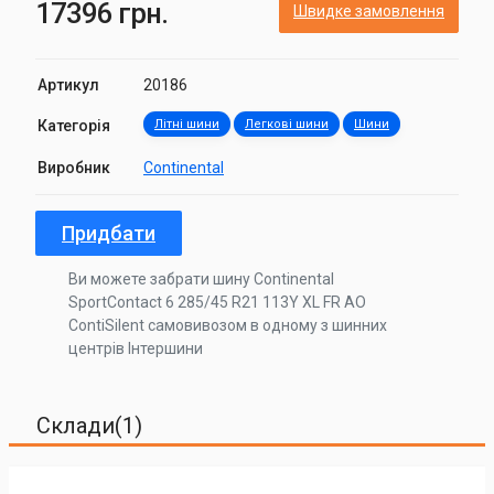
17396 грн.
Швидке замовлення
Артикул
20186
Категорія
Літні шини
Легкові шини
Шини
Виробник
Continental
Придбати
Ви можете забрати шину Continental
SportContact 6 285/45 R21 113Y XL FR AO
ContiSilent самовивозом в одному з шинних
центрів Інтершини
Склади(1)