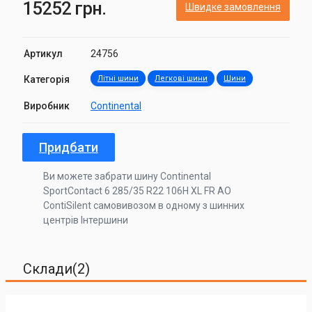
15252 грн.
Швидке замовлення
Артикул
24756
Категорія
Літні шини
Легкові шини
Шини
Виробник
Continental
Придбати
Ви можете забрати шину Continental
SportContact 6 285/35 R22 106H XL FR AO
ContiSilent самовивозом в одному з шинних
центрів Інтершини
Склади(2)