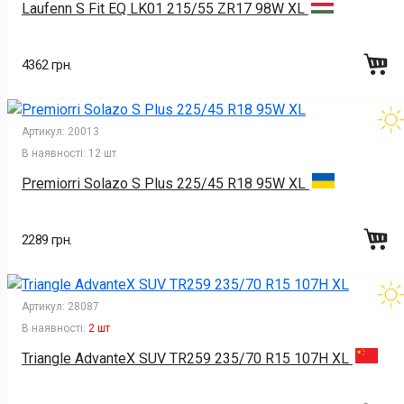
Laufenn S Fit EQ LK01 215/55 ZR17 98W XL
4362 грн.
Артикул:
20013
В наявності:
12 шт
Premiorri Solazo S Plus 225/45 R18 95W XL
2289 грн.
Артикул:
28087
В наявності:
2 шт
Triangle AdvanteX SUV TR259 235/70 R15 107H XL