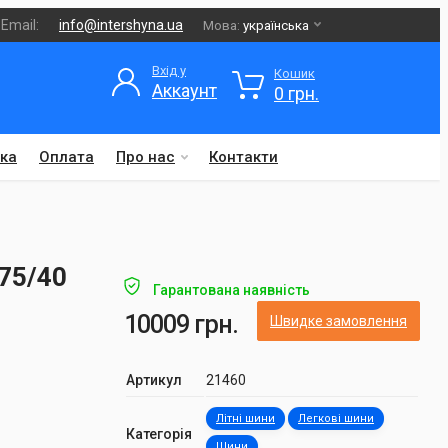
Email:
info@intershyna.ua
Мова:
українська
Вхід у
Кошик
Аккаунт
0 грн.
ка
Оплата
Про нас
Контакти
275/40
Гарантована наявність
10009 грн.
Швидке замовлення
Артикул
21460
Літні шини
Легкові шини
Категорія
Шини