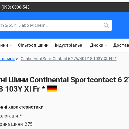
(093) 0000-543
шини
Сільгосп шини
Індустріальні
Диски
Достав
тні шини
Continental SportContact 6 275/40 R18 103Y XL FR *
тні Шини Continental Sportcontact 6 
8 103Y Xl Fr *
вні характеристики
ологація:
*
рина шини:
275