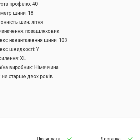
сота профілю:
40
аметр шини:
18
онність шин:
літня
изначення:
позашляховик
декс навантаження шини:
103
екс швидкості:
Y
силення:
XL
аїна виробник:
Німеччина
:
не старше двох років
Післяплата
Доставка