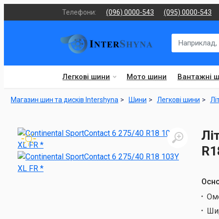
Телефони:
(096) 0000-543
(095) 0000-543
Легкові шини
Мото шини
Вантажні 
Магазин шин та дисків Intershyna
Шини
Легкові шини
Лі
Лі
R1
Осно
Ом
Ши