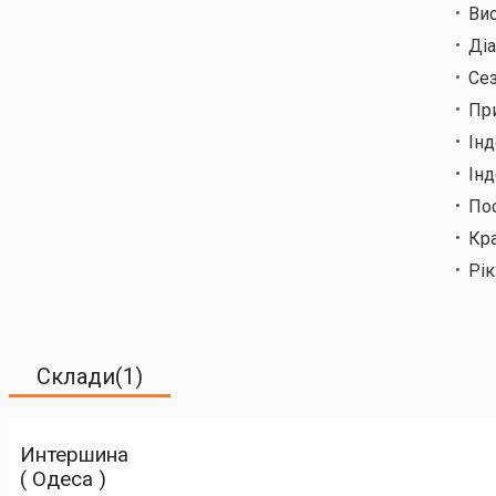
Ви
Ді
Сез
Пр
Ін
Інд
По
Кр
Рік
Склади(1)
Интершина
( Одеса )