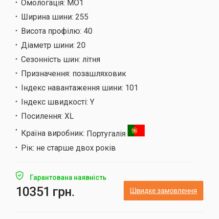
Омологація:
MO1
Ширина шини:
255
Висота профілю:
40
Діаметр шини:
20
Сезонність шин:
літня
Призначення:
позашляховик
Індекс навантаження шини:
101
Індекс швидкості:
Y
Посилення:
XL
Країна виробник:
Португалія
Рік:
не старше двох років
Гарантована наявність
10351 грн.
Швидке замовлення