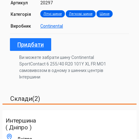
Артикул
20297
Категорія
Літні шини
Легкові шини
Шини
Виробник
Continental
Придбати
Ви можете забрати шину Continental
SportContact 6 255/40 R20 101Y XL FR MO1
самовивозом в одному з шинних центрів
Інтершини
Склади(2)
Интершина
( Дніпро )
Дніпро