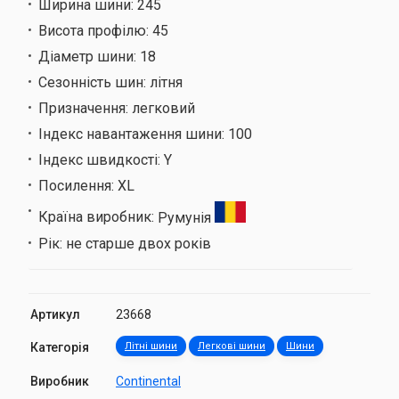
Ширина шини:
245
Висота профілю:
45
Діаметр шини:
18
Сезонність шин:
літня
Призначення:
легковий
Індекс навантаження шини:
100
Індекс швидкості:
Y
Посилення:
XL
Країна виробник:
Румунія
Рік:
не старше двох років
Артикул
23668
Категорія
Літні шини
Легкові шини
Шини
Виробник
Continental