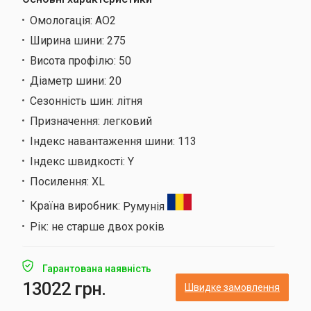
Омологація:
AO2
Ширина шини:
275
Висота профілю:
50
Діаметр шини:
20
Сезонність шин:
літня
Призначення:
легковий
Індекс навантаження шини:
113
Індекс швидкості:
Y
Посилення:
XL
Країна виробник:
Румунія
Рік:
не старше двох років
Гарантована наявність
13022 грн.
Швидке замовлення