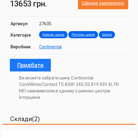
13653 грн.
Швидке замовлення
Артикул
27635
Категорія
Зимові шини
Легкові шини
Шини
Виробник
Continental
Придбати
Ви можете забрати шину Continental
ContiWinterContact TS 830P 245/35 R19 93V XL FR
MO самовивозом в одному з шинних центрів
Інтершини
Склади(2)