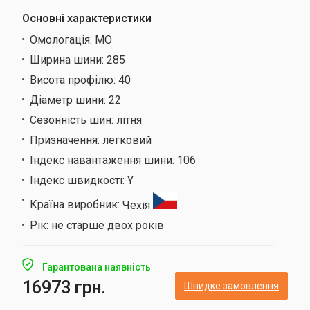
Основні характеристики
Омологація:
MO
Ширина шини:
285
Висота профілю:
40
Діаметр шини:
22
Сезонність шин:
літня
Призначення:
легковий
Індекс навантаження шини:
106
Індекс швидкості:
Y
Країна виробник:
Чехія
Рік:
не старше двох років
Гарантована наявність
16973 грн.
Швидке замовлення