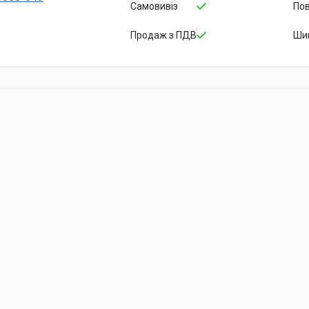
Самовивіз
По
Продаж з ПДВ
Ши