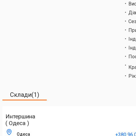
Ви
Ді
Сез
Пр
Ін
Інд
По
Кр
Рік
Склади(1)
Интершина
( Одеса )
+380 96 
Одеса