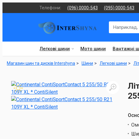
Телефони:
(096) 0000-543
(095) 0000-543
Легкові шини
Мото шини
Вантажні 
Магазин шин та дисків Intershyna
Шини
Легкові шини
Лі
Лі
25
Осно
Ом
Ши