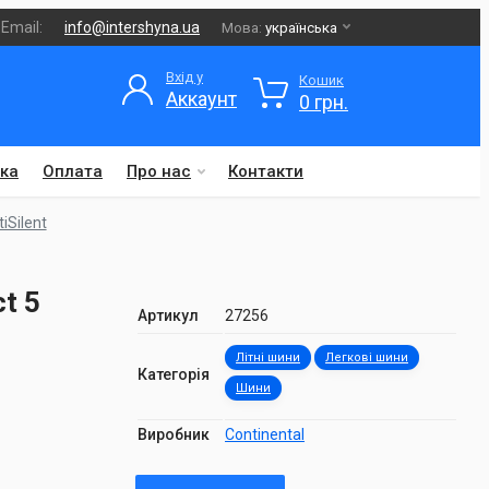
Email:
info@intershyna.ua
Мова:
українська
Вхід у
Кошик
Аккаунт
0 грн.
ка
Оплата
Про нас
Контакти
iSilent
t 5
Артикул
27256
Літні шини
Легкові шини
Категорія
Шини
Виробник
Continental