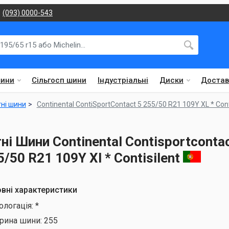
(093) 0000-543
шини
Сільгосп шини
Індустріальні
Диски
Достав
тні шини
Continental ContiSportContact 5 255/50 R21 109Y XL * Cont
тні Шини Continental Contisportcontac
5/50 R21 109Y Xl * Contisilent
вні характеристики
ологація:
*
рина шини:
255