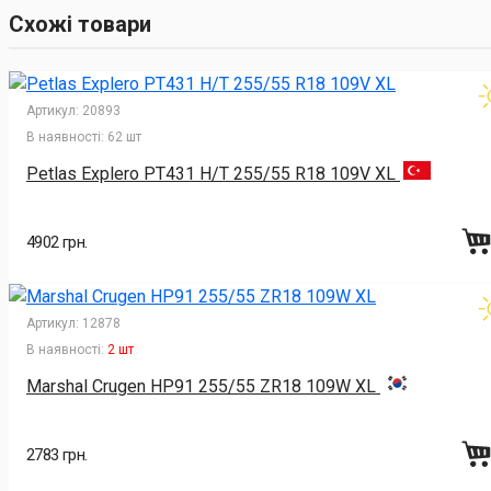
Схожі товари
Артикул:
20893
В наявності:
62 шт
Petlas Explero PT431 H/T 255/55 R18 109V XL
4902 грн.
Артикул:
12878
В наявності:
2 шт
Marshal Crugen HP91 255/55 ZR18 109W XL
2783 грн.