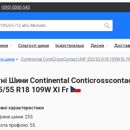
(093) 0000-543
шини
Сільгосп шини
Індустріальні
Диски
Достав
тні шини
Continental ContiCrossContact UHP 255/55 R18 109W XL F
тні Шини Continental Conticrossconta
5/55 R18 109W Xl Fr
вні характеристики
рина шини:
255
сота профілю:
55