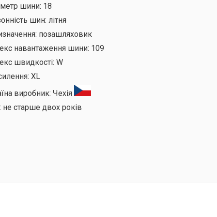
аметр шини:
18
онність шин:
літня
изначення:
позашляховик
декс навантаження шини:
109
екс швидкості:
W
силення:
XL
аїна виробник:
Чехія
:
не старше двох років