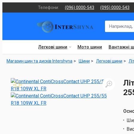
Телефони:
(096) 0000-543
(095) 0000-543
Легкові шини
Мото шини
Вантажні 
Магазин шин та дисків Intershyna
Шини
Легкові шини
Лі
Лі
25
Осно
Ши
Ви