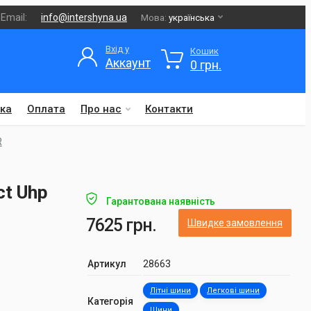
Email:
info@intershyna.ua
Мова:
українська
Вхід у
Кошик
Аккаунт
0 грн.
ка
Оплата
Про нас
Контакти
R
ct Uhp
Гарантована наявність
7625 грн.
Швидке замовлення
Артикул
28663
Літні шини
Легкові шини
Категорія
Шини