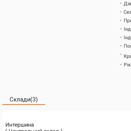
Ді
Сез
Пр
Ін
Інд
По
Кр
Рік
Склади(3)
Интершина