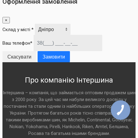
Оформлення замовлення
×
Склад у місті *
Ваш телефон*
Скасувати
Замовити
Про компанію Інтершина
Інтершина – компанія, що займається оптовим продажем шин
з 2000 року. За цей час ми набули великого досвіду у
постачанні та стали одним із найбільших операторів на ринку
України. Протягом багатьох років тісно співпрацюємо з
такими виробниками шин, як Michelin, Continental, Goodyear,
Nokian, Yokohama, Pirelli, Hankook, Riken, Amtel, Белшина,
Росава та багатьма іншими брендами.