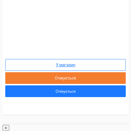
У магазин
Очікується
Очікується
×