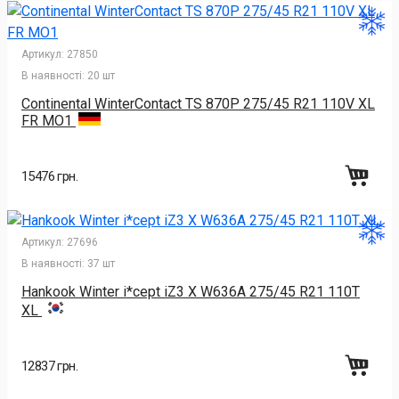
Артикул:
27850
В наявності:
20 шт
Continental WinterContact TS 870P 275/45 R21 110V XL
FR MO1
15476 грн.
Артикул:
27696
В наявності:
37 шт
Hankook Winter i*cept iZ3 X W636A 275/45 R21 110T
XL
12837 грн.