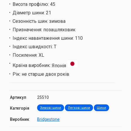
Висота профілю:
45
Діаметр шини:
21
Сезонність шин:
зимова
Призначення:
позашляховик
Індекс навантаження шини:
110
Індекс швидкості:
T
Посилення:
XL
Країна виробник:
Японія
Рік:
не старше двох років
Артикул
25510
Категорія
Зимові шини
Легкові шини
Шини
Виробник
Bridgestone