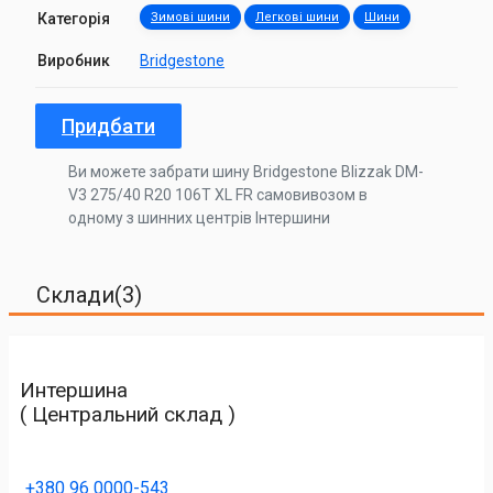
Категорія
Зимові шини
Легкові шини
Шини
Виробник
Bridgestone
Придбати
Ви можете забрати шину Bridgestone Blizzak DM-
V3 275/40 R20 106T XL FR самовивозом в
одному з шинних центрів Інтершини
Склади(3)
Интершина
( Центральний склад )
+380 96 0000-543