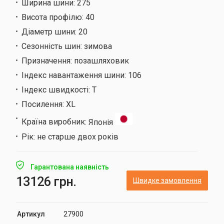
Ширина шини:
275
Висота профілю:
40
Діаметр шини:
20
Сезонність шин:
зимова
Призначення:
позашляховик
Індекс навантаження шини:
106
Індекс швидкості:
T
Посилення:
XL
Країна виробник:
Японія
Рік:
не старше двох років
Гарантована наявність
13126 грн.
Швидке замовлення
Артикул
27900