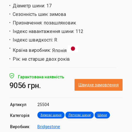
Діаметр шини:
17
Сезонність шин:
зимова
Призначення:
позашляховик
Індекс навантаження шини:
112
Індекс швидкості:
R
Країна виробник:
Японія
Рік:
не старше двох років
Гарантована наявність
9056 грн.
Швидке замовлення
Артикул
25504
Категорія
Зимові шини
Легкові шини
Шини
Виробник
Bridgestone