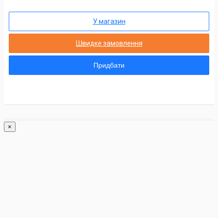
У магазин
Швидке замовлення
Придбати
×