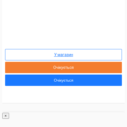
У магазин
Очікується
Очікується
×