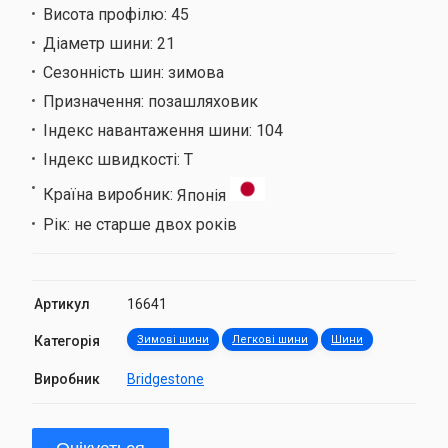
Висота профілю:
45
Діаметр шини:
21
Сезонність шин:
зимова
Призначення:
позашляховик
Індекс навантаження шини:
104
Індекс швидкості:
T
Країна виробник:
Японія
Рік:
не старше двох років
Артикул
16641
Категорія
Зимові шини
Легкові шини
Шини
Виробник
Bridgestone