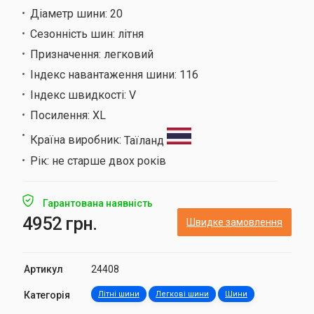
Діаметр шини:
20
Сезонність шин:
літня
Призначення:
легковий
Індекс навантаження шини:
116
Індекс швидкості:
V
Посилення:
XL
Країна виробник:
Таїланд
Рік:
не старше двох років
Гарантована наявність
4952 грн.
Швидке замовлення
Артикул
24408
Категорія
Літні шини
Легкові шини
Шини