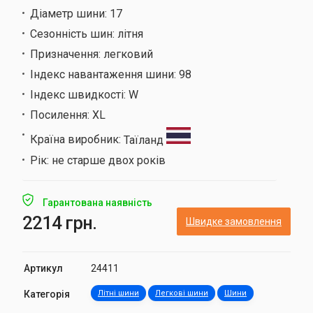
Діаметр шини:
17
Сезонність шин:
літня
Призначення:
легковий
Індекс навантаження шини:
98
Індекс швидкості:
W
Посилення:
XL
Країна виробник:
Таїланд
Рік:
не старше двох років
Гарантована наявність
2214 грн.
Швидке замовлення
Артикул
24411
Категорія
Літні шини
Легкові шини
Шини