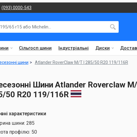
(093) 0000-543
шини
Сільгосп шини
Індустріальні
Диски
Достав
есезонні шини
Atlander RoverClaw M/T I 285/50 R20 119/116R
есезонні Шини Atlander Roverclaw M/t
5/50 R20 119/116R
вні характеристики
рина шини:
285
сота профілю:
50