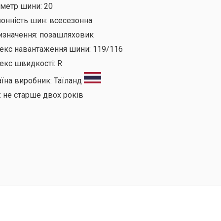
аметр шини:
20
онність шин:
всесезонна
изначення:
позашляховик
декс навантаження шини:
119/116
екс швидкості:
R
аїна виробник:
Таїланд
:
не старше двох років