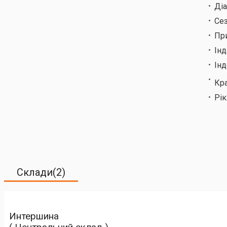
Ді
Сез
Пр
Ін
Інд
Кр
Рік
Склади(2)
Интершина