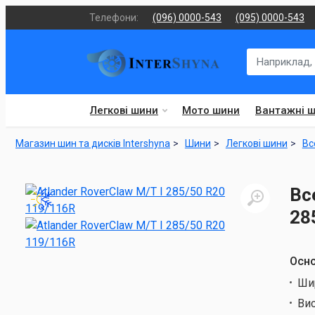
Телефони:
(096) 0000-543
(095) 0000-543
Легкові шини
Мото шини
Вантажні 
Магазин шин та дисків Intershyna
Шини
Легкові шини
Вс
Вс
28
Осно
Ши
Ви