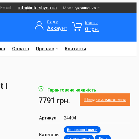
Email:
info@intershyna.ua
Мова:
українська
Вхід у
Кошик
Аккаунт
0 грн.
ка
Оплата
Про нас
Контакти
 I
Гарантована наявність
7791 грн.
Швидке замовлення
Артикул
24404
Всесезонні шини
Категорія
Легкові шини
Шини