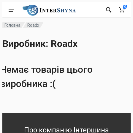
0
Головна
Roadx
Виробник: Roadx
Немає товарів цього
виробника :(
Про компанію Інтершина