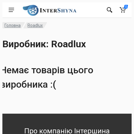
0
Головна
Roadlux
Виробник: Roadlux
Немає товарів цього
виробника :(
Про компанію Інтершина