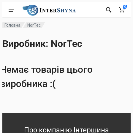
0
Головна
NorTec
Виробник: NorTec
Немає товарів цього
виробника :(
Про компанію Інтершина